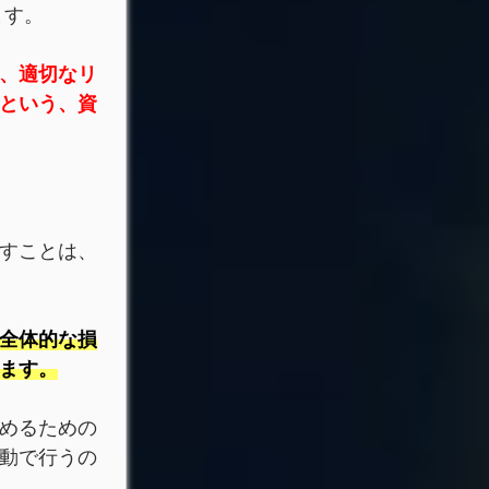
ます。
、適切なリ
という、資
すことは、
全体的な損
ます。
めるための
動で行うの