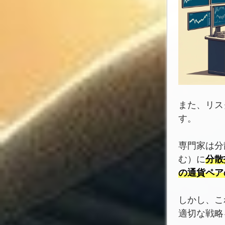
また、リス
す。
専門家は分
む）に
分散
の通貨ペア
しかし、こ
適切な戦略