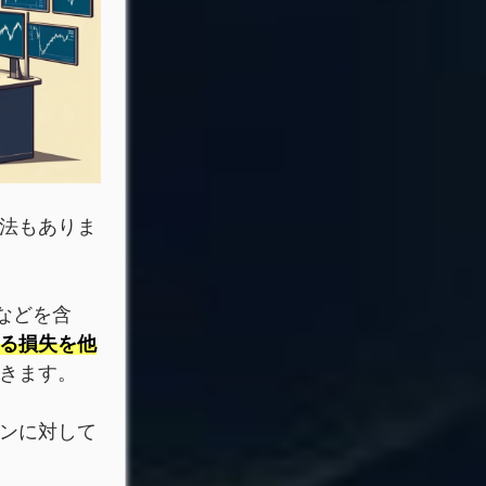
法もありま
などを含
る損失を他
きます。
ンに対して