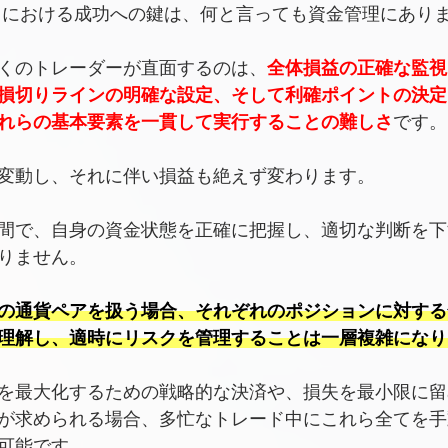
ドにおける成功への鍵は、何と言っても資金管理にあり
くのトレーダーが直面するのは、
全体損益の正確な監視
損切りラインの明確な設定、そして利確ポイントの決定
れらの基本要素を一貫して実行することの難しさ
です。
変動し、それに伴い損益も絶えず変わります。
間で、自身の資金状態を正確に把握し、適切な判断を下
りません。
の通貨ペアを扱う場合、それぞれのポジションに対する
理解し、適時にリスクを管理することは一層複雑になり
を最大化するための戦略的な決済や、損失を最小限に留
が求められる場合、多忙なトレード中にこれら全てを手
可能です。