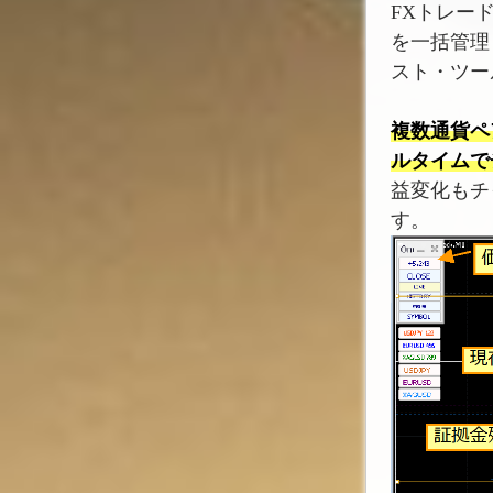
FXトレー
を一括管理
スト・ツー
複数通貨ペ
ルタイムで
益変化もチ
す。