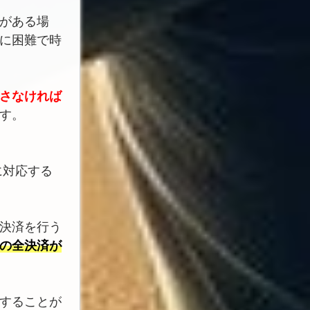
がある場
に困難で時
さなければ
す。
に対応する
決済を行う
の全決済が
することが