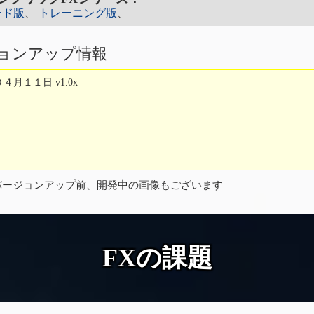
ード版
、
トレーニング版
、
ジョンアップ情報
月１１日 v1.0x
バージョンアップ前、開発中の画像もございます
FXの課題