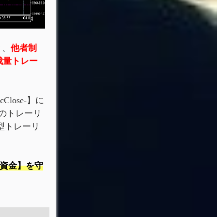
と、
他者制
裁量トレー
lose-】に
のトレーリ
型トレーリ
資金】を守