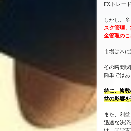
FXトレー
しかし、多
スク管理、
金管理のこ
市場は常に
その瞬間瞬
簡単ではあ
特に、複数
益の影響を
また、利益
迅速な決済
は、ほぼ不