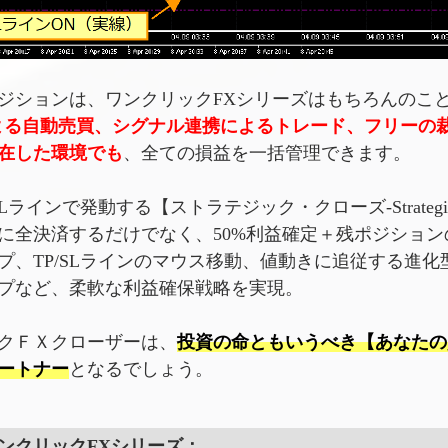
ジションは、ワンクリックFXシリーズはもちろんのこ
よる自動売買、シグナル連携によるトレード、フリーの
在した環境でも
、全ての損益を一括管理できます。
SLラインで発動する【ストラテジック・クローズ-StrategicC
に全決済するだけでなく、50%利益確定＋残ポジション
プ、TP/SLラインのマウス移動、値動きに追従する進化
プなど、柔軟な利益確保戦略を実現。
クＦＸクローザーは、
投資の命ともいうべき【あなたの
ートナー
となるでしょう。
ンクリックFXシリーズ：