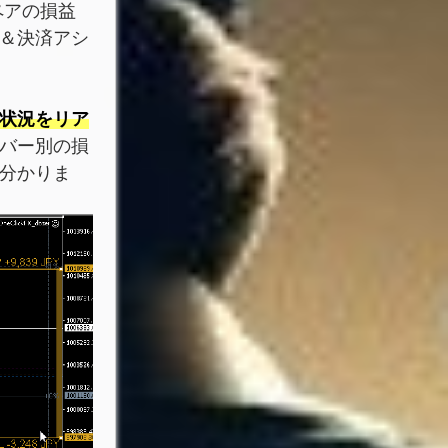
ペアの損益
＆決済アシ
状況をリア
バー別の損
分かりま