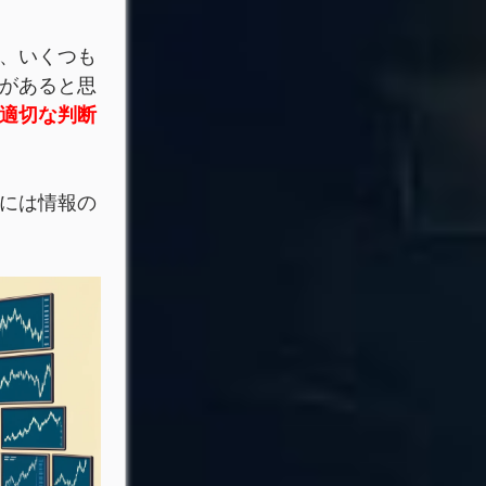
、いくつも
があると思
適切な判断
には情報の