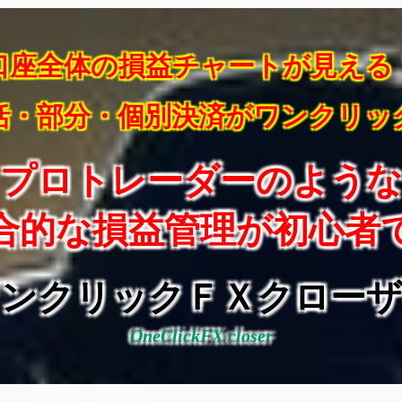
口座全体の損益チャートが見える
括・部分・個別決済がワンクリッ
プロトレーダーのよう
合的な損益管理が初心者
ワンクリックＦＸクローザ
OneClickFX closer