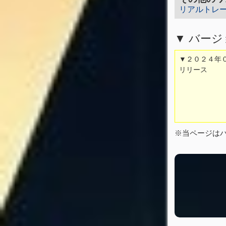
リアルトレ
▼ バー
▼２０２４年０４
リリース
※当ページは