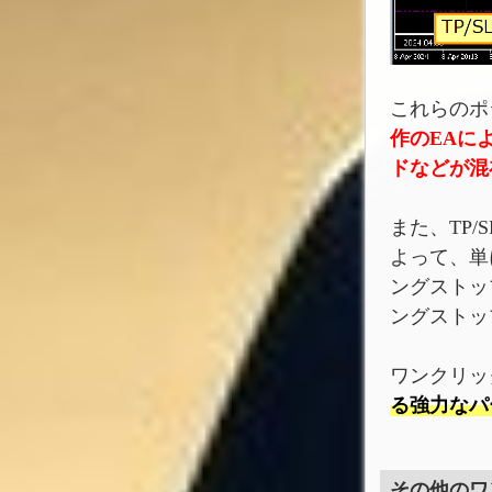
これらのポ
作のEAに
ドなどが混
また、TP/
よって、単
ングストッ
ングストッ
ワンクリッ
る強力なパ
その他のワ