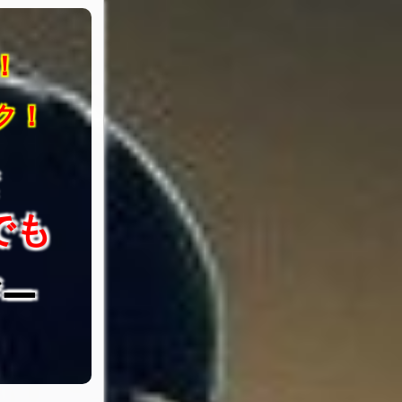
！
ク！
な
でも
ー