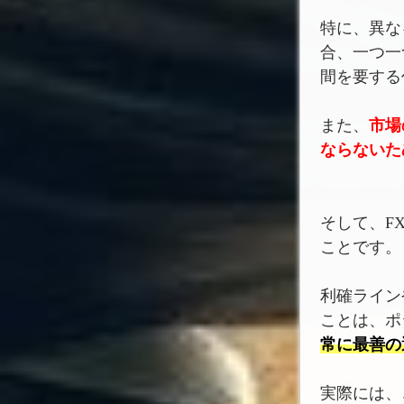
特に、異な
合、一つ一
間を要する
また、
市場
ならないた
そして、F
ことです。
利確ライン
ことは、ポ
常に最善の
実際には、