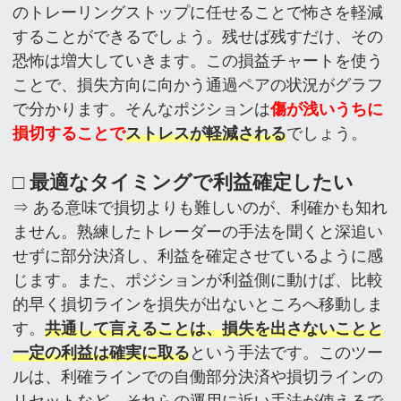
のトレーリングストップに任せることで怖さを軽減
することができるでしょう。残せば残すだけ、その
恐怖は増大していきます。この損益チャートを使う
ことで、損失方向に向かう通過ペアの状況がグラフ
で分かります。そんなポジションは
傷が浅いうちに
損切することで
ストレスが軽減される
でしょう。
□ 最適なタイミングで利益確定したい
⇒ ある意味で損切よりも難しいのが、利確かも知れ
ません。熟練したトレーダーの手法を聞くと深追い
せずに部分決済し、利益を確定させているように感
じます。また、ポジションが利益側に動けば、比較
的早く損切ラインを損失が出ないところへ移動しま
す。
共通して言えることは、損失を出さないことと
一定の利益は確実に取る
という手法です。このツー
ルは、利確ラインでの自働部分決済や損切ラインの
リセットなど、それらの運用に近い手法が使えるで