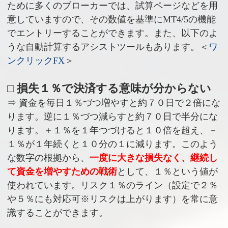
ために多くのブローカーでは、試算ページなどを用
意していますので、その数値を基準にMT4/5の機能
でエントリーすることができます。また、以下のよ
うな自動計算するアシストツールもあります。＜
ワ
ンクリックFX
＞
□ 損失１％で決済する意味が分からない
⇒ 資金を毎日１％づつ増やすと約７０日で２倍にな
ります。逆に１％づつ減らすと約７０日で半分にな
ります。＋１％を１年つづけると１０倍を超え、－
１％が１年続くと１０分の１に減ります。このよう
な数字の根拠から、
一度に大きな損失なく、継続し
て資金を増やすための戦術
として、１％という値が
使われています。リスク１％のライン（設定で２％
や５％にも対応可※リスクは上がります）を常に意
識することができます。