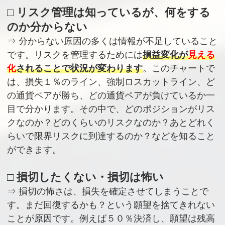
□ リスク管理は知っているが、何をする
のか分からない
⇒ 分からない原因の多くは情報が不足していること
です。リスクを管理するためには
損益変化が
見える
化
されることで状況が変わります
。このチャートで
は、損失１％のライン、強制ロスカットライン、ど
の通貨ペアが勝ち、どの通貨ペアが負けているか一
目で分かります。その中で、どのポジションがリス
クなのか？どのくらいのリスクなのか？あとどれく
らいで限界リスクに到達するのか？などを知ること
ができます。
□ 損切したくない・損切は怖い
⇒ 損切の怖さは、損失を確定させてしまうことで
す。まだ回復するかも？という願望を捨てきれない
ことが原因です。例えば５０％決済し、願望は残高