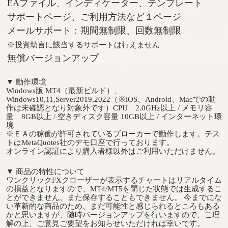
EAファイル、インディケーター、テンプレート
サポートページ、ご利用方法など１ページ
メールサポート：期間無制限、回数無制限
※投資助言に該当するサポートは行えません
無償バージョンアップ
▼ 動作環境
Windows版 MT4
（最新ビルド）、
Windows10,11,Server2019,2022（※iOS、Android、Macでの動
作は未確認となり対象外です）CPU 2.0GHz以上 / メモリ容
量 8GB以上 / 空きディスク容量 10GB以上 / インターネット環
境
※ＥＡの稼働が許可されているブローカーで動作します。テス
トはMetaQuotes社のデモ口座で行っております。
オンライン認証により購入者様以外はご利用いただけません。
▼ 商品の特性について
ワンクリックFXクローザーが表示するチャートはリアルタイム
の損益となりますので、MT4/MT5を閉じた状態では生成するこ
とができません。また保存することもできません。 今までにな
い革新的な商品のため、まだ可能性と感じられるところもある
かと思いますが、随時バージョンアップを行いますので、ご理
解の上、ご意見ご要望をお知らせいただければ幸いです。